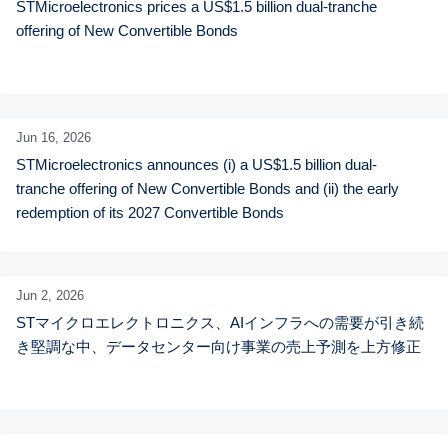
STMicroelectronics prices a US$1.5 billion dual-tranche 
offering of New Convertible Bonds
Jun 16,
2026
STMicroelectronics announces (i) a US$1.5 billion dual-
tranche offering of New Convertible Bonds and (ii) the early 
redemption of its 2027 Convertible Bonds
Jun 2,
2026
STマイクロエレクトロニクス、AIインフラへの需要が引き続
き堅調な中、データセンター向け事業の売上予測を上方修正