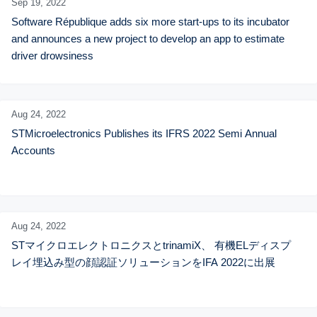
Sep 19,
2022
Software République adds six more start-ups to its incubator 
and announces a new project to develop an app to estimate 
driver drowsiness
Aug 24,
2022
STMicroelectronics Publishes its IFRS 2022 Semi Annual 
Accounts
Aug 24,
2022
STマイクロエレクトロニクスとtrinamiX、 有機ELディスプ
レイ埋込み型の顔認証ソリューションをIFA 2022に出展