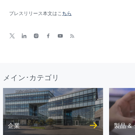
プレスリリース本文はこ
ちら
メイン･カテゴリ
企業
製品 &