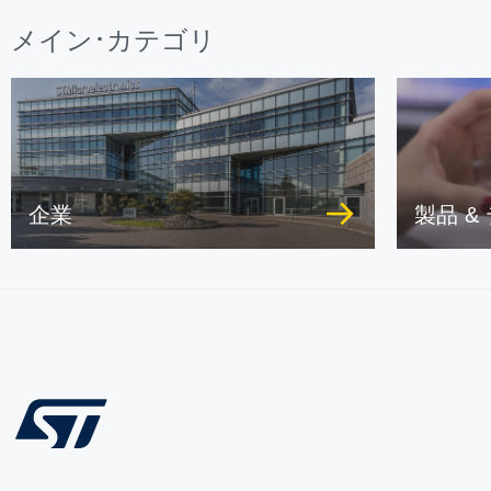
メイン･カテゴリ
企業
製品 &