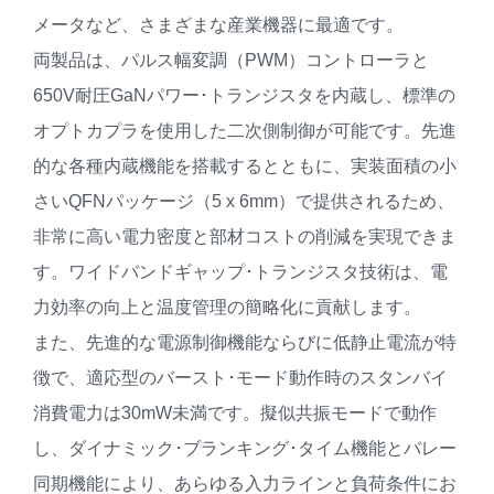
メータなど、さまざまな産業機器に最適です。
両製品は、パルス幅変調（PWM）コントローラと
650V耐圧GaNパワー･トランジスタを内蔵し、標準の
オプトカプラを使用した二次側制御が可能です。先進
的な各種内蔵機能を搭載するとともに、実装面積の小
さいQFNパッケージ（5 x 6mm）で提供されるため、
非常に高い電力密度と部材コストの削減を実現できま
す。ワイドバンドギャップ･トランジスタ技術は、電
力効率の向上と温度管理の簡略化に貢献します。
また、先進的な電源制御機能ならびに低静止電流が特
徴で、適応型のバースト･モード動作時のスタンバイ
消費電力は30mW未満です。擬似共振モードで動作
し、ダイナミック･ブランキング･タイム機能とバレー
同期機能により、あらゆる入力ラインと負荷条件にお