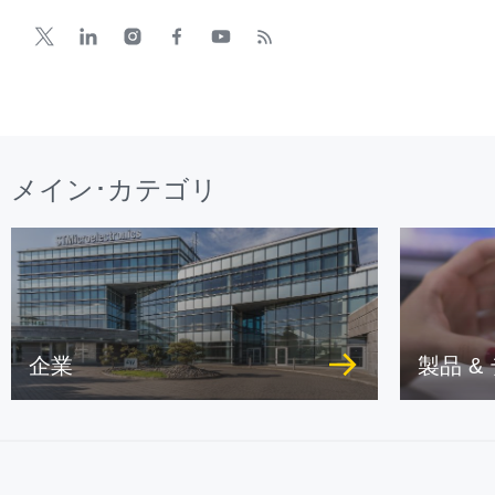
メイン･カテゴリ
企業
製品 &