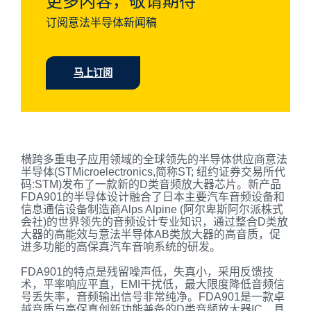
更多内容，敬请期待
订阅意法半导体新闻稿
马上订阅
横跨多重电子应用领域的全球领先的半导体供应商意法
半导体
(STMicroelectronics,
简称
ST;
纽约证券交易所代
码
:STM)
发布了一款新的
D
类音频放大器
芯片。新产品
FDA901
的
半导体设计融合了日本主要汽车音频设备和
信息通信设备制造商
Alps Alpine
(
阿尔卑斯阿尔派株式
会社
)
的世界
领先的
音频设计专业知识
，通过整合
D
类放
大器的高
能效
与
意法半导体
AB
类放大器的高
音质，促
进
多功能
的
高保真汽车
音响
系统
的研发
。
FDA901
的特点是
残留噪声
低
，失真
小
，
采用
反馈技
术
，平率响应平直，
EMI
干扰低，最大限度降低
音频信
号丢失
率，音频输出信号非常纯净
。
FDA901
是
一款卓
越音质与高
保真
创新功能兼备的
D
类音频放大器
IC
，
具