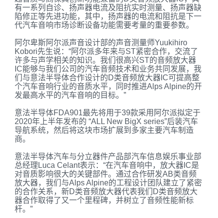
有一系列
自诊、
扬声器电流
及
阻抗
实时测量、
扬声器缺
陷
修正等
先进功能
，其中，
扬声器
的
电流
和
阻抗
是
下一
代汽车
音响市场诊断设备功能需要考量的重要参数
。
阿尔卑斯
阿尔派
声音设计部的声音测量师
Yuukihiro
Kobori
先生说：
“
阿尔派
多年来与
ST
紧密合作
，交流了
许多与声
学相关的
知识
。
我们很高兴
ST
的音频放大器
IC
能够与
我们公司的汽车音频技术和业务共同发展，我
们与意法半导体合作设计
的
D
类音频放大器
IC
可提高整
个汽车
音响
行业的音质水平
，同时
推进
Alps Alpine
的开
发最高水平的汽车音响
的
目标。
”
意法半导体
FDA901
最先将用于
39
款采用阿尔派拟定于
2020
年上半年发布的
“ALL New BigX series”
后装汽车
导航系统，然后将这块市场扩展到多家主要汽车制造
商。
意法半导体汽车与
分立器件产品部
汽车信息娱乐事业部
总经理
Luca Celant
表示：
“
在汽车
音响
中，放大器
IC
是
对
音质
影响很大
的关键部件。通过
合作研发
AB
类音频
放大器
，
我们与
Alps Alpine
的
工程设计团队
建立了紧密
的合作关系
，新
D
类音频放大器代表我们
D
类音频放大
器
合作取得了
又一个里程碑，并树立了音频性能新标
杆。
”