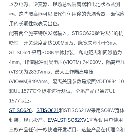
以及电源、逆变器、现场总线隔离器和电池状态监测
器。这些隔离器可以取代任何用途的光耦合器，确保应
用的长期性能表现出色。
配有两个施密特触发器输入，STISO620提供优异的抗
噪性，开关速度高达100Mbit/s，脉宽失真小于3ns。
STISO620采用SO8N窄体封装，爬电距离和间隙值为
4mm，峰值脉冲耐受电压(VIOTM) 为4000V，隔离电压
(VISO)为2830Vrms，最大工作隔离电压
(VIOWM)849Vrms。隔离关键参数是按照VDE0884-10
和UL 1577安全标准进行测试，全系产品已通过UL
1577认证。
STISO620
、
STISO621
和STISO621W采用SO8W宽体
封装，现已投产。
EVALSTISO62XV1
可帮助用户使用
三款产品任何一款快速开发项目。这些产品在代理商和