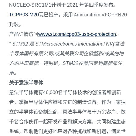
NUCLEO-SRC1M1计划于 2021 年第四季度发布。
TCPP03-M20
现已投产，采用 4mm x 4mm VFQFPN20
封装。
产品详情访问
www.st.com/tcpp03-usb-c-protection
.
* STM32
是
STMicroelectronics International NV(
意法
半导体国际有限公司
)
或其
关联
公司在欧盟和
/
或其他地
方的注册商标。
特别是
，
STM32
在美国专利商标局注
册。
关于意法半导体
意法半导体拥有46,000名半导体技术的创造者和创新
者，掌握半导体供应链和先进的制造设备。作为一家独
立的半导体设备制造商，意法半导体与十万余客户、数
千名合作伙伴一起研发产品和解决方案，共同构建生态
系统，帮助他们更好地应对各种挑战和新机遇，满足世