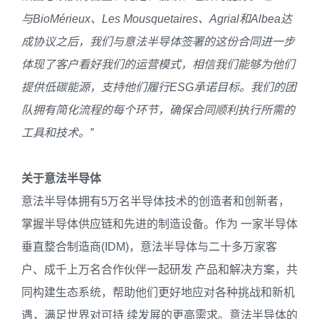
与
BioMérieux
、
Les Mousquetaires
、
Agrial
和
Albea
达
成协议之后，我们与意法半导体签署的这份合同进一步
体现了客户看好我们的运营模式，相信我们能够为他们
提供低碳能源，支持他们履行
ESG
承诺目标。我们的团
队拥有简化流程的每个环节，确保合同顺利执行所需的
工具和技术。
”
关于意法半导体
意法半导体拥有5万名半导体技术的创造者和创新者，
掌握半导体供应链和先进的制造设备。作为 一家半导体
垂直整合制造商(IDM)，意法半导体与二十多万家客
户、成千上万名合作伙伴一起研发 产品和解决方案，共
同构建生态系统，帮助他们更好地应对各种挑战和新机
遇，满足世界对可持 续发展的更高需求。意法半导体的