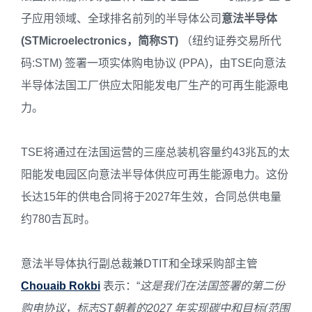
子应用领域、全球排名前列的半导体公司
意法半导体
(STMicroelectronics
，简称
ST)
（纽约证券交易所代
码:STM) 签署一项实体购电协议 (PPA)，由TSE向意法
半导体法国工厂供应太阳能发电厂生产的可再生能源电
力。
TSE将通过在法国运营的三座总装机容量约43兆瓦的太
阳能发电园区向意法半导体供应可再生能源电力。这份
长达15年的供电合同将于2027年生效，合同总供电量
约780吉瓦时。
意法半导体执行副总裁兼DTIT和全球采购部主管
Chouaib Rokbi
表示：“
这是我们在法国签署的第二份
购电协议，标志
ST
朝着的
2027
年实现碳中和目标
(
范围