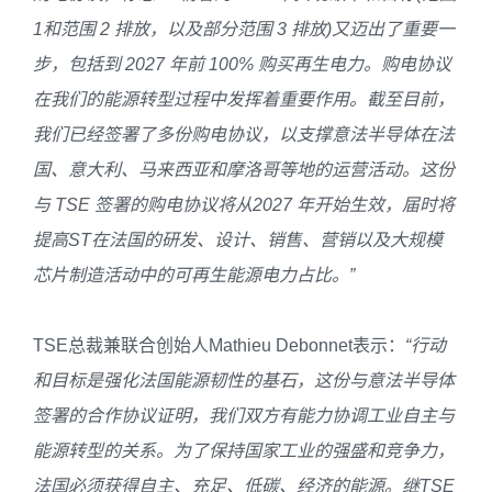
1
和范围
2
排放，以及部分范围
3
排放
)
又迈出了重要一
步，包括到
2027
年前
100%
购买再生电力。购电协议
在我们的能源转型过程中发挥着重要作用。截至目前，
我们已经签署了多份购电协议，以支撑意法半导体在法
国、意大利、马来西亚和摩洛哥等地的运营活动。这份
与
TSE
签署的购电协议将从
2027
年开始生效，届时将
提高
ST
在法国的研发、设计、销售、营销以及大规模
芯片制造活动中的可再生能源电力占比。”
TSE总裁兼联合创始人Mathieu Debonnet表示：
“
行动
和目标是强化法国能源韧性的基石，这份与意法半导体
签署的合作协议证明，我们双方有能力协调工业自主与
能源转型的关系。为了保持国家工业的强盛和竞争力，
法国必须获得自主、充足、低碳、经济的能源。继
TSE