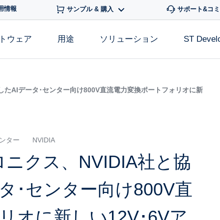
用情報
サンプル & 購入
サポート&コ
フトウェア
用途
ソリューション
ST Devel
したAIデータ･センター向け800V直流電力変換ポートフォリオに新
センター
NVIDIA
ニクス、NVIDIA社と協
タ･センター向け800V直
オに新しい12V･6Vア