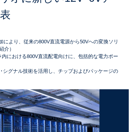
表
加により、従来の800V直流電源から50Vへの変換ソリ
て紹介）
内における800V直流配電向けに、包括的な電力ポー
ド･シグナル技術を活用し、チップおよびパッケージの