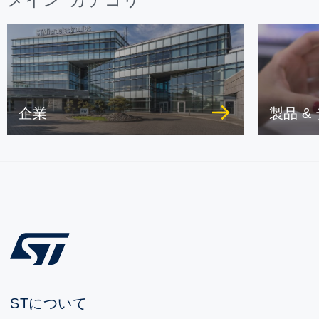
企業
製品 &
STについて