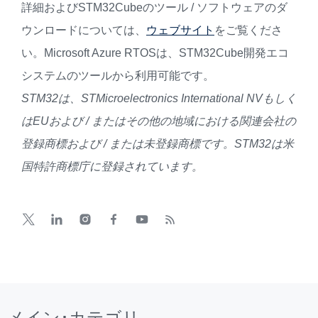
詳細およびSTM32Cubeのツール / ソフトウェアのダ
ウンロードについては、
ウェブサイト
をご覧くださ
い。Microsoft Azure RTOSは、STM32Cube開発エコ
システムのツールから利用可能です。
STM32
は、
STMicroelectronics International NV
もしく
は
EU
および
/
またはその他の地域における関連会社の
登録商標および
/
または未登録商標です。
STM32
は米
国特許商標庁に登録されています。
メイン･カテゴリ