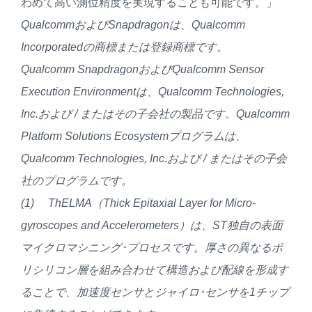
わめて高い測位精度を実現することも可能です。」
Qualcomm
および
Snapdragon
は、
Qualcomm
Incorporated
の商標または登録商標です。
Qualcomm Snapdragon
および
Qualcomm Sensor
Execution Environment
は、
Qualcomm Technologies,
Inc.
および
/
またはその子会社の製品です。
Qualcomm
Platform Solutions Ecosystem
プログラムは、
Qualcomm Technologies, Inc.
および
/
またはその子会
社のプログラムです。
(1)
ThELMA（Thick Epitaxial Layer for Micro-
gyroscopes and Accelerometers）は、ST独自の表面
マイクロマシニング･プロセスです。厚さの異なるポ
リシリコン層を組み合わせて構造および配線を形成す
ることで、加速度センサとジャイロ･センサを1チップ