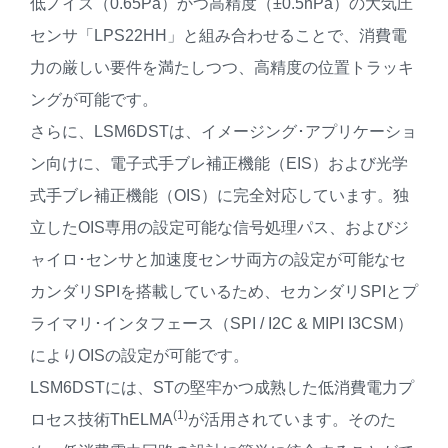
低ノイズ（0.65Pa）かつ高精度（±0.5hPa）の大気圧
センサ「LPS22HH」と組み合わせることで、消費電
力の厳しい要件を満たしつつ、高精度の位置トラッキ
ングが可能です。
さらに、LSM6DSTは、イメージング･アプリケーショ
ン向けに、電子式手ブレ補正機能（EIS）および光学
式手ブレ補正機能（OIS）に完全対応しています。独
立したOIS専用の設定可能な信号処理パス、およびジ
ャイロ･センサと加速度センサ両方の設定が可能なセ
カンダリSPIを搭載しているため、セカンダリSPIとプ
ライマリ･インタフェース（SPI / I2C & MIPI I3CSM）
によりOISの設定が可能です。
LSM6DSTには、STの堅牢かつ成熟した低消費電力プ
(1)
ロセス技術ThELMA
が活用されています。そのた