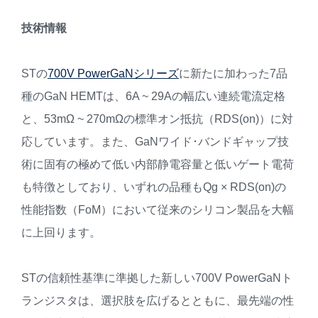
技術情報
STの
700V PowerGaNシリーズ
に新たに加わった7品
種のGaN HEMTは、6A ~ 29Aの幅広い連続電流定格
と、53mΩ ~ 270mΩの標準オン抵抗（RDS(on)）に対
応しています。また、GaNワイド･バンドギャップ技
術に固有の極めて低い内部静電容量と低いゲート電荷
も特徴としており、いずれの品種もQg × RDS(on)の
性能指数（FoM）において従来のシリコン製品を大幅
に上回ります。
STの信頼性基準に準拠した新しい700V PowerGaNト
ランジスタは、選択肢を広げるとともに、最先端の性