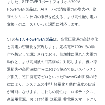
ました。STPOWERポートフォリオの700V
PowerGaN製品は、AIサーバの消費電力の増大や、従
来のシリコン技術の限界を超える、より高性能な電力
変換へのニーズといった課題に対応します。
STの
新しいPowerGaN製品
は、高電圧電源の高効率化
と高電力密度化を実現します。定格電圧700Vでの動
作を想定して設計されており、信頼性に優れた大電力
動作と、より高周波の回路構成に対応します。低い導
通損失や高周波動作時における極めて低いスイッチン
グ損失、逆回復電荷ゼロといったPowerGaN固有の特
徴により、システムの小型･軽量化と動作温度の低減
が可能になります。これらの特性は、ロボティクス、
産業用電源、および発電･送配電･蓄電用スマートグリ