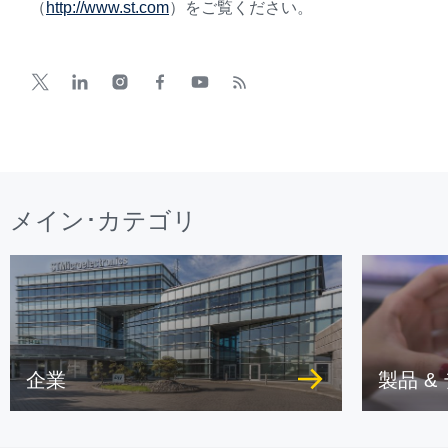
（
http://www.st.com
）をご覧ください。
メイン･カテゴリ
企業
製品 &