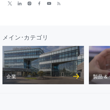
メイン･カテゴリ
企業
製品 &