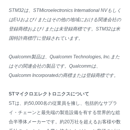
STM32
は、
STMicroelectronics International NV
もしく
は
EU
および
/
またはその他の地域における関連会社の
登録商標および
/
または未登録商標です。
STM32
は米
国特許商標庁に登録されています。
Qualcomm
製品は、
Qualcomm Technologies, Inc.
また
はその関連会社の製品です。
Qualcomm
は、
Qualcomm Incorporated
の商標または登録商標です。
ST
マイクロエレクトロニクスについて
STは、約50,000名の従業員を擁し、包括的なサプラ
イ・チェーンと最先端の製造設備を有する世界的な総
合半導体メーカーです。約20万社を超えるお客様や数