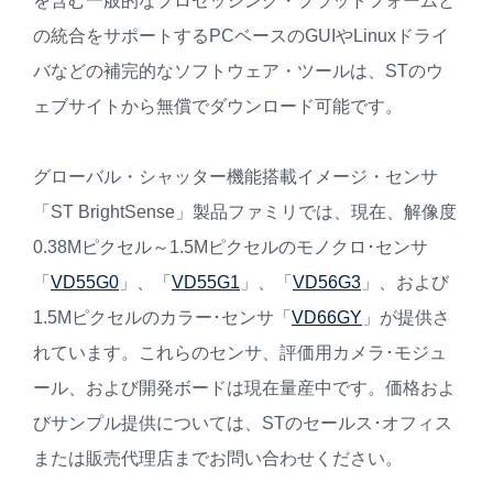
を含む一般的なプロセッシング・プラットフォームと
の統合をサポートするPCベースのGUIやLinuxドライ
バなどの補完的なソフトウェア・ツールは、STのウ
ェブサイトから無償でダウンロード可能です。
グローバル・シャッター機能搭載イメージ・センサ
「ST BrightSense」製品ファミリでは、現在、解像度
0.38Mピクセル～1.5Mピクセルのモノクロ･センサ
「
VD55G0
」、「
VD55G1
」、「
VD56G3
」、および
1.5Mピクセルのカラー･センサ「
VD66GY
」が提供さ
れています。これらのセンサ、評価用カメラ･モジュ
ール、および開発ボードは現在量産中です。価格およ
びサンプル提供については、STのセールス･オフィス
または販売代理店までお問い合わせください。