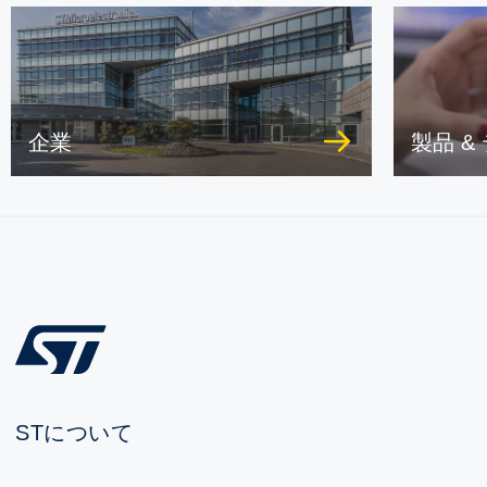
企業
製品 &
STについて