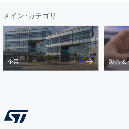
メイン･カテゴリ
企業
製品 &