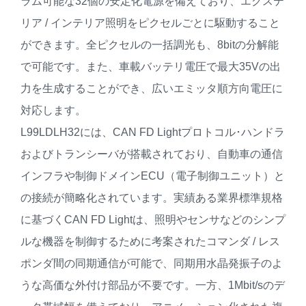
ラム可能な32個の安定化電源を備えており、エクステ
リア / インテリア照明をピクセルごとに駆動すること
ができます。全ピクセルの一括調光も、8bitの分解能
で可能です。また、車載バッテリ電圧で最大35Vの出
力を生成することができ、広いエミッタ順方向電圧に
対応します。
L99LDLH32には、CAN FD Lightプロトコル･ハンドラ
およびトランシーバが搭載されており、自動車の通信
インフラや制御ドメインECU（電子制御ユニット）と
の接続が簡略化されています。実績ある業界標準規格
に基づくCAN FD Lightは、照明やセンサなどのシンプ
ルな機器を制御するために考案されたコマンダ / レス
ポンダ間の同期通信が可能で、同期用水晶発振子のよ
うな高価な外付け部品が不要です。一方、1Mbit/sのデ