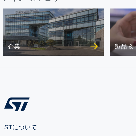
企業
製品 &
STについて