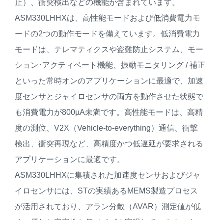
止）、衝突検出などの機能が含まれています。
ASM330LHHXは、高性能モードおよび低消費電力モ
ードの2つの動作モードを備えています。低消費電力
モードは、テレマティクスや盗難防止システム、モー
ション･アクティベート機能、振動モニタリング / 補正
といった常時オンのアプリケーションに最適で、加速
度センサとジャイロセンサの両方を動作させた状態で
も消費電力が800µA未満です。高性能モードは、高精
度の測位、V2X（Vehicle-to-everything）通信、衝撃
検出、衝突再現など、高精度かつ低遅延が要求される
アプリケーションに最適です。
ASM330LHHXに集積された加速度センサおよびジャ
イロセンサには、STの実績あるMEMS製造プロセス
が活用されており、アラン分散（AVAR）測定値が低