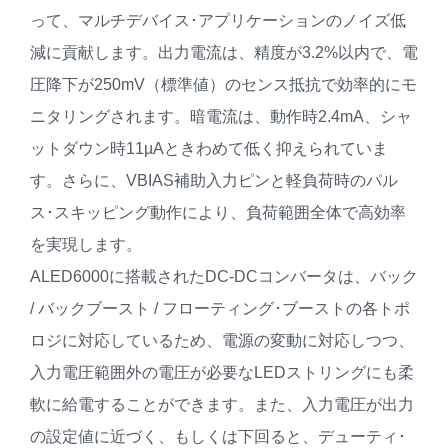
って、マルチデバイス･アプリケーションのノイズ低
減に貢献します。出力電流は、精度が3.2%以内で、電
圧降下が250mV（標準値）のセンス抵抗で効率的にモ
ニタリングされます。暗電流は、動作時2.4mA、シャ
ットダウン時11µAときわめて低く抑えられていま
す。さらに、VBIAS補助入力ピンと軽負荷時のパル
ス･スキッピング動作により、負荷範囲全体で高効率
を実現します。
ALED6000に搭載されたDC-DCコンバータは、バック
/ バックブースト / フローティング･ブーストの各トポ
ロジに対応しているため、電源の変動に対応しつつ、
入力電圧範囲外の電圧が必要なLEDストリングにも柔
軟に給電することができます。また、入力電圧が出力
の設定値に近づく、もしくは下回ると、デューティ･