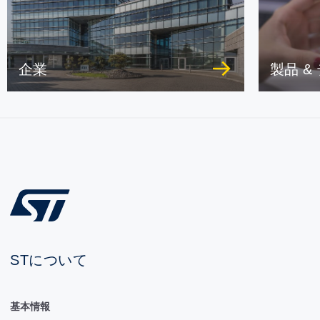
企業
製品 &
STについて
基本情報