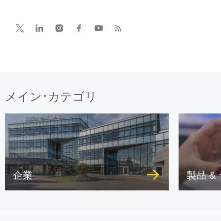
メイン･カテゴリ
企業
製品 &