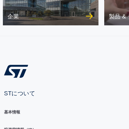
企業
製品 &
STについて
基本情報