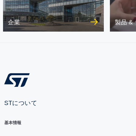
企業
製品 &
STについて
基本情報