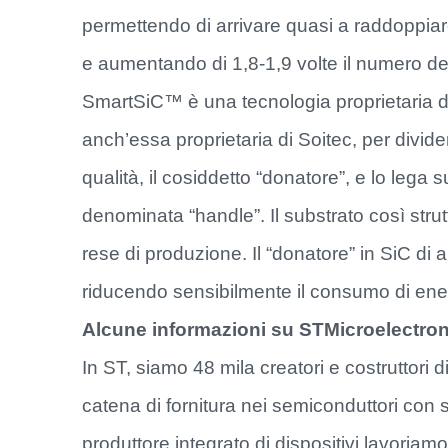
permettendo di arrivare quasi a raddoppiare l
e aumentando di 1,8-1,9 volte il numero dei 
SmartSiC™ è una tecnologia proprietaria di
anch’essa proprietaria di Soitec, per dividere
qualità, il cosiddetto “donatore”, e lo lega 
denominata “handle”. Il substrato così strutt
rese di produzione. Il “donatore” in SiC di al
riducendo sensibilmente il consumo di ene
Alcune informazioni su STMicroelectro
In ST, siamo 48 mila creatori e costruttori
catena di fornitura nei semiconduttori con si
produttore integrato di dispositivi lavoriamo