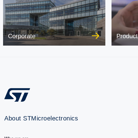
Corporate
Product
About STMicroelectronics