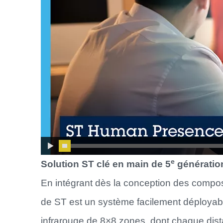
e
Solution ST clé en main de 5
génératio
En intégrant dès la conception des composan
de ST est un système facilement déployabl
infrarouge de 8×8 zones, dont chaque dist