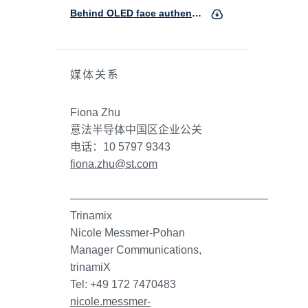
Behind OLED face authentication
媒体关系
Fiona Zhu
意法半导体中国区企业公关
电话：10 5797 9343
fiona.zhu@st.com
——————————————————
Trinamix
Nicole Messmer-Pohan
Manager Communications,
trinamiX
Tel: +49 172 7470483
nicole.messmer-