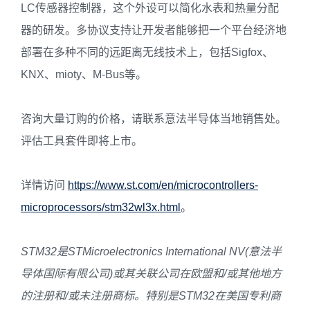
LC传感器控制器，这个外设可以简化水表和热量分配
器的研发。多协议支持让开发者能够把一个平台经济地
部署在多种不同的远距离无线技术上，包括Sigfox、
KNX、mioty、M-Bus等。
咨询大量订购的价格，请联系意法半导体当地销售处。
评估工具套件即将上市。
详情访问
https://www.st.com/en/microcontrollers-
microprocessors/stm32wl3x.html
。
STM32
是
STMicroelectronics International NV(
意法半
导体国际有限公司
)
或其
关联
公司在欧盟和
/
或其他地方
的注册和
/
或未注册商标。特别是
STM32
在美国专利商