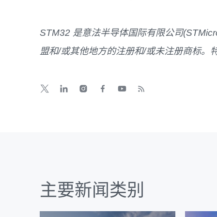
STM32
是
意法半导体国际有限公司
(
STMicro
盟和
/
或其他地方的注册和
/
或未注册商标。
主要新闻类别