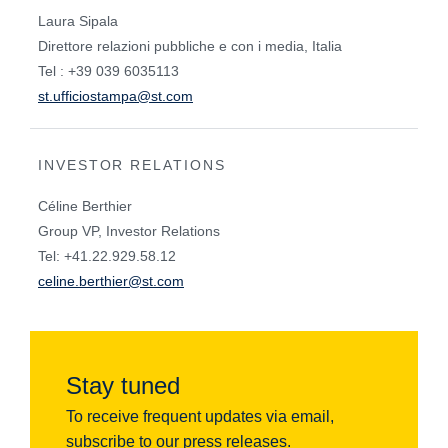
Laura Sipala
Direttore relazioni pubbliche e con i media, Italia
Tel : +39 039 6035113
st.ufficiostampa@st.com
INVESTOR RELATIONS
Céline Berthier
Group VP, Investor Relations
Tel: +41.22.929.58.12
celine.berthier@st.com
Stay tuned
To receive frequent updates via email,
subscribe to our press releases.