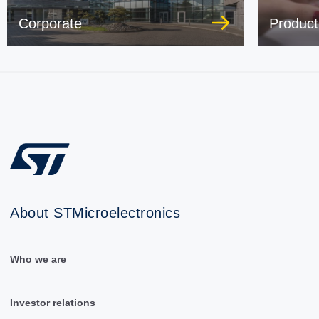
Corporate
Product
About STMicroelectronics
Who we are
Investor relations