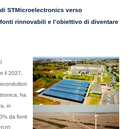
 di STMicroelectronics verso
nti rinnovabili e l’obiettivo di diventare
l
o il 2027,
iconduttori
ettronica, ha
a, in
50% da fonti
 2020.