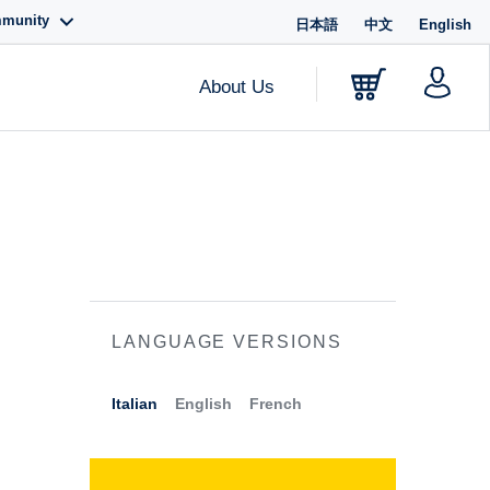
mmunity
日本語
中文
English
About Us
LANGUAGE VERSIONS
Italian
English
French