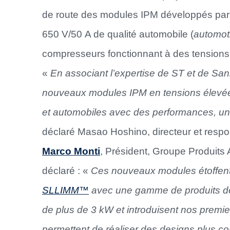
de route des modules IPM développés par
650 V/50 A de qualité automobile (
automot
compresseurs fonctionnant à des tensions
«
En
associant l’expertise de ST et de 
nouveaux modules IPM en tensions élevées
et automobiles avec des performances, une e
déclaré Masao Hoshino, directeur et resp
Marco Monti
, Président, Groupe Produits 
déclaré : «
Ces nouveaux modules étoffent
SLLIMM™
avec une gamme de produits de 
de plus de 3 kW et introduisent nos premi
permettent de réaliser des designs plus com