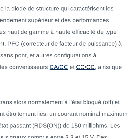
la diode de structure qui caractérisent les
n rendement supérieur et des performances
es haut de gamme à haute efficacité de type
ant, PFC (correcteur de facteur de puissance) à
sans pont, et autres configurations à
 les convertisseurs
CA/CC
et
CC/CC
, ainsi que
nsistors normalement à l’état bloqué (off) et
nt étroitement liés, un courant nominal maximum
’état passant (RDS(ON)) de 150 milliohms. Les
s signaux compris entre 3,3 et 15 V. Des