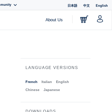
mmunity
日本語
中文
English
About Us
LANGUAGE VERSIONS
French
Italian
English
Chinese
Japanese
DOWNLOADS