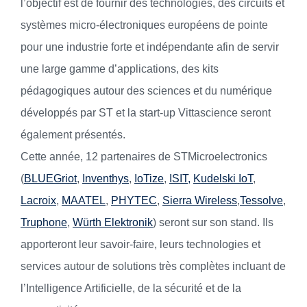
l’objectif est de fournir des technologies, des circuits et
systèmes micro-électroniques européens de pointe
pour une industrie forte et indépendante afin de servir
une large gamme d’applications, des kits
pédagogiques autour des sciences et du numérique
développés par ST et la start-up Vittascience seront
également présentés.
Cette année, 12 partenaires de STMicroelectronics
(
BLUEGriot
,
Inventhys
,
IoTize
,
ISIT,
Kudelski IoT
,
Lacroix
,
MAATEL
,
PHYTEC
,
Sierra Wireless
,
Tessolve
,
Truphone
,
Würth Elektronik
) seront sur son stand. Ils
apporteront leur savoir-faire, leurs technologies et
services autour de solutions très complètes incluant de
l’Intelligence Artificielle, de la sécurité et de la